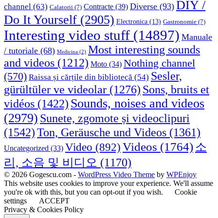
DIY /
Diverse
(93)
channel
(63)
Contracte
(39)
Calatorii
(7)
Do It Yourself
(2905)
Electronica
(13)
Gastronomie
(7)
Interesting video stuff
(14897)
Manuale
Most interesting sounds
/ tutoriale
(68)
Medicina
(2)
and videos
(1212)
Nothing channel
Moto
(34)
Sesler,
(570)
Raissa și cărțile din bibliotecă
(54)
Sons, bruits et
gürültüler ve videolar
(1276)
Sounds, noises and videos
vidéos
(1422)
(2979)
Sunete, zgomote și videoclipuri
(1542)
Ton, Geräusche und Videos
(1361)
Videos
(1764)
Video
(892)
소
Uncategorized
(33)
리, 소음 및 비디오
(1170)
© 2026 Gogescu.com -
WordPress Video Theme
by
WPEnjoy
This website uses cookies to improve your experience. We'll assume
you're ok with this, but you can opt-out if you wish.
Cookie
settings
ACCEPT
Privacy & Cookies Policy