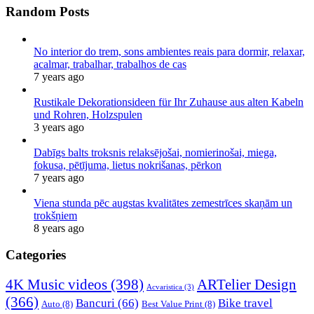
Random Posts
No interior do trem, sons ambientes reais para dormir, relaxar,
acalmar, trabalhar, trabalhos de cas
7 years ago
Rustikale Dekorationsideen für Ihr Zuhause aus alten Kabeln
und Rohren, Holzspulen
3 years ago
Dabīgs balts troksnis relaksējošai, nomierinošai, miega,
fokusa, pētījuma, lietus nokrišanas, pērkon
7 years ago
Viena stunda pēc augstas kvalitātes zemestrīces skaņām un
trokšņiem
8 years ago
Categories
4K Music videos
(398)
ARTelier Design
Acvaristica
(3)
(366)
Bancuri
(66)
Bike travel
Auto
(8)
Best Value Print
(8)