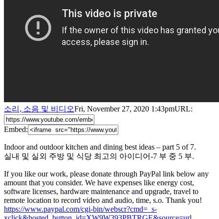
소리, 소음 및 비디오
Fri, November 27, 2020 1:43pm
URL:
Embed:
Indoor and outdoor kitchen and dining best ideas – part 5 of 7.
실내 및 실외 주방 및 식당 최고의 아이디어-7 부 중 5 부.
If you like our work, please donate through PayPal link below any
amount that you consider. We have expenses like energy cost,
software licenses, hardware maintenance and
upgrade, travel to
remote location to record video and audio, time, s.o. Thank you!
https://www.paypal.com/cgi-bin/webscr?cmd=_s-
xclick&hosted_button_id=XW9W393PBTRGE&source=url