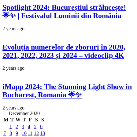
Spotlight 2024: Bucureștiul strălucește!
🌟✨ | Festivalul Luminii din România
2 years ago
Evoluția numerelor de zboruri în 2020,
2021, 2022, 2023 și 2024 – videoclip 4K
2 years ago
iMapp 2024: The Stunning Light Show in
Bucharest, Romania 🌟✨
2 years ago
December 2020
M
T
W
T
F
S
S
1
2
3
4
5
6
7
8
9
10
11
12
13