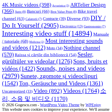
4K Music videos
(398)
ARTelier Design
Acvaristica
(3)
(366)
Bancuri
(66)
Bike travel
Auto
(8)
Best Value Print
(8)
DIY /
Diverse
(93)
channel
(63)
Contracte
(39)
Calatorii
(7)
Do It Yourself
(2905)
Electronica
(13)
Gastronomie
(7)
Interesting video stuff
(14894)
Manuale
Most interesting sounds
/ tutoriale
(68)
Medicina
(2)
and videos
(1212)
Nothing channel
Moto
(34)
Sesler,
(570)
Raissa și cărțile din bibliotecă
(54)
Sons, bruits et
gürültüler ve videolar
(1276)
Sounds, noises and videos
vidéos
(1422)
(2979)
Sunete, zgomote și videoclipuri
(1542)
Ton, Geräusche und Videos
(1361)
Videos
(1764)
Video
(892)
소
Uncategorized
(33)
리, 소음 및 비디오
(1170)
© 2026 Gogescu.com -
WordPress Video Theme
by
WPEnjoy
This website uses cookies to improve your experience. We'll assume