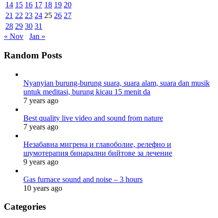
14
15
16
17
18
19
20
21
22
23
24
25
26
27
28
29
30
31
« Nov
Jan »
Random Posts
Nyanyian burung-burung suara, suara alam, suara dan musik
untuk meditasi, burung kicau 15 menit da
7 years ago
Best quality live video and sound from nature
7 years ago
Незабавна мигрена и главоболие, релефно и
шумотерапия бинарални бийтове за лечение
9 years ago
Gas furnace sound and noise – 3 hours
10 years ago
Categories