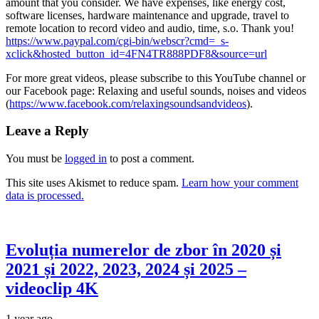
amount that you consider. We have expenses, like energy cost,
software licenses, hardware maintenance and upgrade, travel to
remote location to record video and audio, time,
s.o. Thank you!
https://www.paypal.com/cgi-bin/webscr?cmd=_s-
xclick&hosted_button_id=4FN4TR888PDF8&source=url
For more great videos, please subscribe to this YouTube channel or
our Facebook page: Relaxing and useful sounds, noises and videos
(
https://www.facebook.com/relaxingsoundsandvideos
).
Leave a Reply
You must be
logged in
to post a comment.
This site uses Akismet to reduce spam.
Learn how your comment
data is processed.
Evoluția numerelor de zbor în 2020 și
2021 și 2022, 2023, 2024 și 2025 –
videoclip 4K
1 year ago