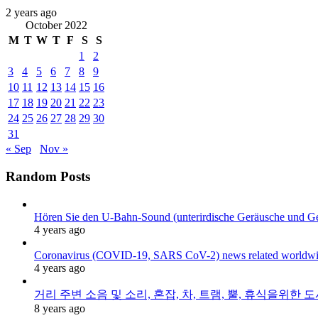
2 years ago
October 2022
M
T
W
T
F
S
S
1
2
3
4
5
6
7
8
9
10
11
12
13
14
15
16
17
18
19
20
21
22
23
24
25
26
27
28
29
30
31
« Sep
Nov »
Random Posts
Hören Sie den U-Bahn-Sound (unterirdische Geräusche und G
4 years ago
Coronavirus (COVID-19, SARS CoV-2) news related worldwide
4 years ago
거리 주변 소음 및 소리, 혼잡, 차, 트램, 뿔, 휴식을위한 도시
8 years ago