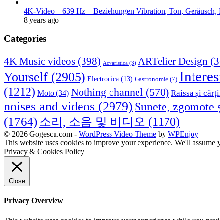
4K-Video – 639 Hz – Beziehungen Vibration, Ton, Geräusch, 
8 years ago
Categories
4K Music videos
(398)
ARTelier Design
(3
Acvaristica
(3)
Interes
Yourself
(2905)
Electronica
(13)
Gastronomie
(7)
(1212)
Nothing channel
(570)
Raissa și cărți
Moto
(34)
noises and videos
(2979)
Sunete, zgomote ș
(1764)
소리, 소음 및 비디오
(1170)
© 2026 Gogescu.com -
WordPress Video Theme
by
WPEnjoy
This website uses cookies to improve your experience. We'll assume yo
Privacy & Cookies Policy
Close
Privacy Overview