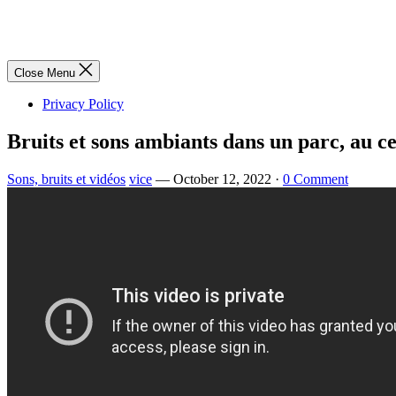
Close Menu
Privacy Policy
Bruits et sons ambiants dans un parc, au ce
Sons, bruits et vidéos
vice
—
October 12, 2022
·
0 Comment