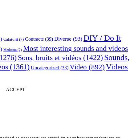
DIY / Do It
Diverse
(93)
)
Contracte
(39)
Calatorii
(7)
Most interesting sounds and videos
)
Medicina
(2)
Sounds,
Sons, bruits et vidéos
(1422)
1276)
Videos
eos
(1361)
Video
(892)
Uncategorized
(33)
ACCEPT