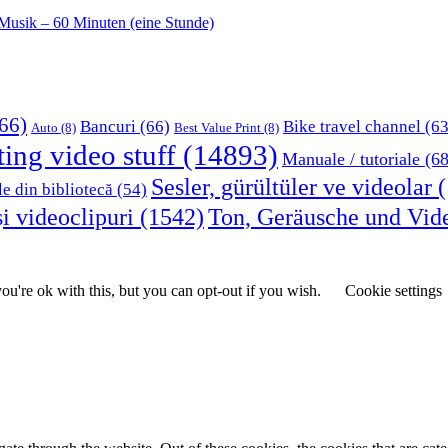
Musik – 60 Minuten (eine Stunde)
66)
Bancuri
(66)
Bike travel channel
(63
Auto
(8)
Best Value Print
(8)
ting video stuff
(14893)
Manuale / tutoriale
(68
Sesler, gürültüler ve videolar
(
le din bibliotecă
(54)
i videoclipuri
(1542)
Ton, Geräusche und Vid
u're ok with this, but you can opt-out if you wish.
Cookie settings