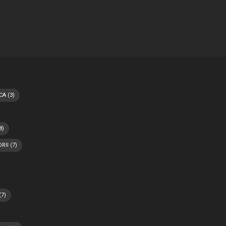
CA
(3)
8)
RII
(7)
(7)