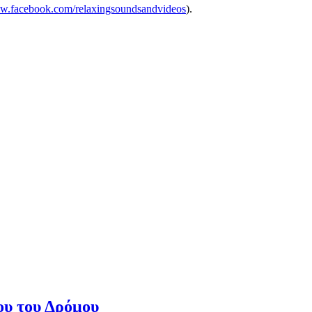
ww.facebook.com/relaxingsoundsandvideos
).
ου του Δρόμου