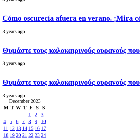
Cómo oscurecía afuera en verano. ¡Mira có
3 years ago
Θυμάστε τους καλοκαιρινούς ουρανούς πο
3 years ago
Θυμάστε τους καλοκαιρινούς ουρανούς πο
3 years ago
December 2023
M
T
W
T
F
S
S
1
2
3
4
5
6
7
8
9
10
11
12
13
14
15
16
17
18
19
20
21
22
23
24