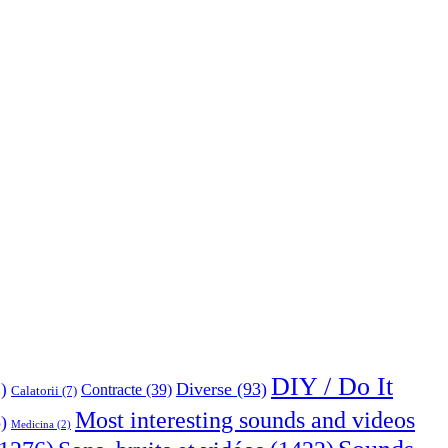
DIY / Do It
Diverse
(93)
)
Contracte
(39)
Calatorii
(7)
Most interesting sounds and videos
)
Medicina
(2)