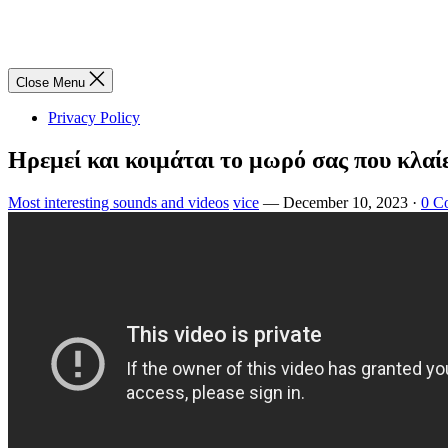
Close Menu
Privacy Policy
Ηρεμεί και κοιμάται το μωρό σας που κλαίε
Most interesting sounds and videos
vice
—
December 10, 2023
·
0 C