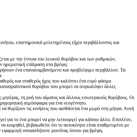
κινήτου, επιστημονικά μελετημένους (ήχοι περιβάλλοντος και
ζεται με την έννοια του λευκού θορύβου και των ρυθμικών,
υν ηρεμιστική επίδραση στα βρέφη:
υργήσουν ένα επαναλαμβανόμενο και προβλέψιμο περιβάλλον. Τα
α.
ταθερός και σταθερός ήχος που καλύπτει ένα ευρύ φάσμα
 καταπραϋντικού θορύβου που μπορεί να συγκαλύψει άλλες
ς μητέρας, τη ροή του αίματος και άλλους εσωτερικούς θορύβους. Οι
αρηγορητική ατμόσφαιρα για ένα νεογέννητο.
ί να θυμίζουν τις κινήσεις που αισθάνεται ένα μωρό στη μήτρα. Αυτή
ί για το ένα μπορεί να μην λειτουργεί για κάποιο άλλο. Επιπλέον,
να κοιμηθεί, βεβαιωθείτε ότι το αυτοκίνητο είναι σταθμευμένο με
ν εφαρμογή οποιασδήποτε ρουτίνας ύπνου για βρέφη.