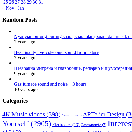
25
26
27
28
29
30
31
« Nov
Jan »
Random Posts
Nyanyian burung-burung suara, suara alam, suara dan musik un
7 years ago
Best quality live video and sound from nature
7 years ago
Незабавна мигрена и главоболие, релефно и шумотерапия
9 years ago
Gas furnace sound and noise – 3 hours
10 years ago
Categories
4K Music videos
(398)
ARTelier Design
(3
Acvaristica
(3)
Interes
Yourself
(2905)
Electronica
(13)
Gastronomie
(7)