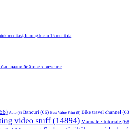
tuk meditasi, burung kicau 15 menit da
 бинарални бийтове за лечение
66)
Bancuri
(66)
Bike travel channel
(63
Auto
(8)
Best Value Print
(8)
ting video stuff
(14894)
Manuale / tutoriale
(68