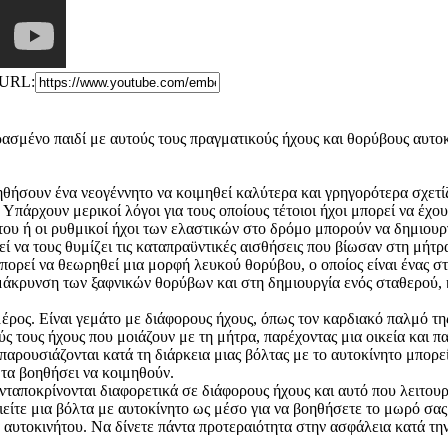
URL:
υρασμένο παιδί με αυτούς τους πραγματικούς ήχους και θορύβους αυτο
οηθήσουν ένα νεογέννητο να
κοιμηθεί καλύτερα και γρηγορότερα σχετί
πάρχουν μερικοί λόγοι για τους οποίους τέτοιοι ήχοι μπορεί να έχο
του ή οι ρυθμικοί ήχοι των ελαστικών στο δρόμο μπορούν να δημιο
 να τους θυμίζει τις καταπραϋντικές αισθήσεις που βίωσαν στη μήτρ
πορεί να θεωρηθεί μια μορφή λευκού θορύβου, ο οποίος είναι ένας σ
ομάκρυνση των ξαφνικών θορύβων και στη δημιουργία ενός σταθερού,
έρος. Είναι γεμάτο με διάφορους ήχους, όπως τον καρδιακό παλμό τη
ύς τους ήχους που μοιάζουν με τη μήτρα, παρέχοντας μια οικεία και π
παρουσιάζονται κατά τη διάρκεια μιας βόλτας με το αυτοκίνητο μπορε
 τα βοηθήσει να κοιμηθούν.
αποκρίνονται διαφορετικά σε διάφορους ήχους και αυτό που λειτουργε
είτε μια βόλτα με αυτοκίνητο ως μέσο για να βοηθήσετε το μωρό σας 
 αυτοκινήτου. Να δίνετε πάντα προτεραιότητα στην ασφάλεια κατά τη