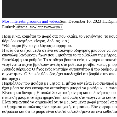
Most interesting sounds and videos
Sun, December 10, 2023 11:15pm
Embed:
Ηρεμεί και κοιμάται το μωρό σας που κλαίει, το νεογέννητο, το κο
θόρυβοι κινητήρα, κίνηση, δρόμος, κ.α.).
*Θάμπωμα βίντεο για λόγους απορρήτου.
Η ιδέα ότι οι ήχοι μέσα σε ένα αυτοκίνητο οδήγησης μπορούν να β
επαναλαμβανόμενων ήχων που μιμούνται το περιβάλλον της μήτρας. Υ
Επανάληψη και ρυθμός: Το σταθερό βουητό ενός κινητήρα αυτοκινή
νεογέννητα συχνά βρίσκουν άνεση στα ρυθμικά μοτίβα, καθώς μπορεί
Λευκός θόρυβος: Ο ήχος ενός κινητήρα αυτοκινήτου ή του δρόμου μ
συχνοτήτων. Ο λευκός θόρυβος έχει αποδειχθεί ότι βοηθά στην απ
διαταραχές.
Περιβάλλον που μοιάζει με μήτρα: Η μήτρα δεν είναι ένα σιωπηλό μ
ήχοι μέσα σε ένα κινούμενο αυτοκίνητο μπορεί να μοιάζουν με αυτο
Κίνηση και δόνηση: Η απαλή λικνιστική κίνηση και οι δονήσεις που 
η κίνηση μπορεί να έχει ηρεμιστική επίδραση στα νεογέννητα και να
Είναι σημαντικό να σημειωθεί ότι τα μεμονωμένα μωρά μπορεί να αντ
τα ζητήματα ασφάλειας είναι πρωταρχικής σημασίας. Εάν χρησιμοποι
ασφάλεια και ότι το μωρό είναι σωστά ασφαλισμένο σε ένα κάθισμα