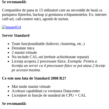
Se recomandă:
Companiilor de pana in 15 utilizatori care au necesităti de bază ca
partajarea fișierelor, backup și gestiunea echipamentelor. Ex: internet
café-uri, call-centere mici, agentii de turism.
Server Standard
Toate funcționalitatile (failover, clustering, etc..)
Densitate mica
2 masini virtuale
Nu include CAL-uri (trebuie achizitionate separat)
Licența acopera 2 procesoare fizice.
Exemplu: Pentru a
licenția un server cu 4 procesoare fizice se pot atasa 2 licențe
pe aceeasi masina.
Ce este nou fata de Standard 2008 R2?
Mai multe masini virtuale
Aceleasi capabilitati ca versiunea Datacenter
Licențiere in funcție de numărul de CPU + CAL
Se recomandă
: