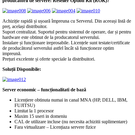
producătorii de servere: Reseller Option Kit (ROK)?
Achiziție rapidă și ușoară împreuna cu Serverul. Din aceeași listă de
preț, același distribuitor.
Suport centralizat. Suportul pentru sistemul de operare, dar și pentru
hardware este obtinut de la producatorul serverului.
Instalare și funcționare ireprosabile. Licențele sunt testate/certificate
de producătorul serverului astfel încât să funcționeze optim
impreună.
Prețuri excelente și oferte speciale la distribuitori.
Soluții Disponibile:
Server economic – funcționalitati de bază
Licențiere obtinuta numai in canal MNA (HP, DELL, IBM,
FUJITSU)
Limitat la 1 procesor
Maxim 15 useri in domeniu
CAL de utilizare incluse (nu necesita achizitii suplimentare)
Fara virtualizare – Licențiaza servere fizice