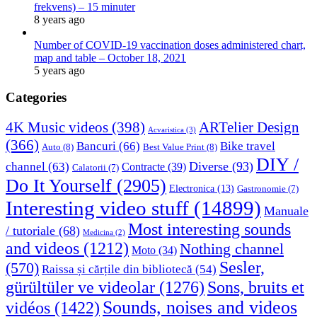
frekvens) – 15 minuter
8 years ago
Number of COVID-19 vaccination doses administered chart,
map and table – October 18, 2021
5 years ago
Categories
4K Music videos
(398)
ARTelier Design
Acvaristica
(3)
(366)
Bancuri
(66)
Bike travel
Auto
(8)
Best Value Print
(8)
DIY /
Diverse
(93)
channel
(63)
Contracte
(39)
Calatorii
(7)
Do It Yourself
(2905)
Electronica
(13)
Gastronomie
(7)
Interesting video stuff
(14899)
Manuale
Most interesting sounds
/ tutoriale
(68)
Medicina
(2)
and videos
(1212)
Nothing channel
Moto
(34)
Sesler,
(570)
Raissa și cărțile din bibliotecă
(54)
Sons, bruits et
gürültüler ve videolar
(1276)
Sounds, noises and videos
vidéos
(1422)