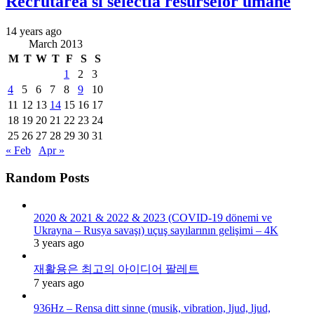
Recrutarea si selectia resurselor umane
14 years ago
March 2013
M
T
W
T
F
S
S
1
2
3
4
5
6
7
8
9
10
11
12
13
14
15
16
17
18
19
20
21
22
23
24
25
26
27
28
29
30
31
« Feb
Apr »
Random Posts
2020 & 2021 & 2022 & 2023 (COVID-19 dönemi ve
Ukrayna – Rusya savaşı) uçuş sayılarının gelişimi – 4K
3 years ago
재활용은 최고의 아이디어 팔레트
7 years ago
936Hz – Rensa ditt sinne (musik, vibration, ljud, ljud,