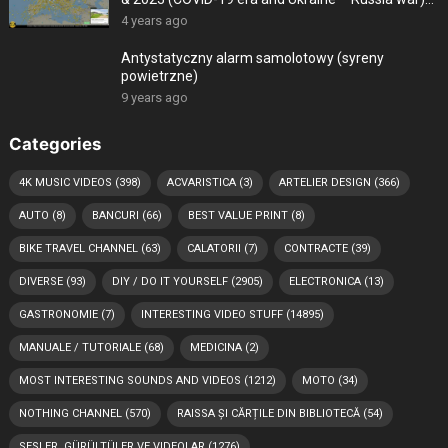
-4K
4 years ago
Antystatyczny alarm samolotowy (syreny
powietrzne)
9 years ago
Categories
4K MUSIC VIDEOS
(398)
ACVARISTICA
(3)
ARTELIER DESIGN
(366)
AUTO
(8)
BANCURI
(66)
BEST VALUE PRINT
(8)
BIKE TRAVEL CHANNEL
(63)
CALATORII
(7)
CONTRACTE
(39)
DIVERSE
(93)
DIY / DO IT YOURSELF
(2905)
ELECTRONICA
(13)
GASTRONOMIE
(7)
INTERESTING VIDEO STUFF
(14895)
MANUALE / TUTORIALE
(68)
MEDICINA
(2)
MOST INTERESTING SOUNDS AND VIDEOS
(1212)
MOTO
(34)
NOTHING CHANNEL
(570)
RAISSA ȘI CĂRȚILE DIN BIBLIOTECĂ
(54)
SESLER, GÜRÜLTÜLER VE VIDEOLAR
(1276)