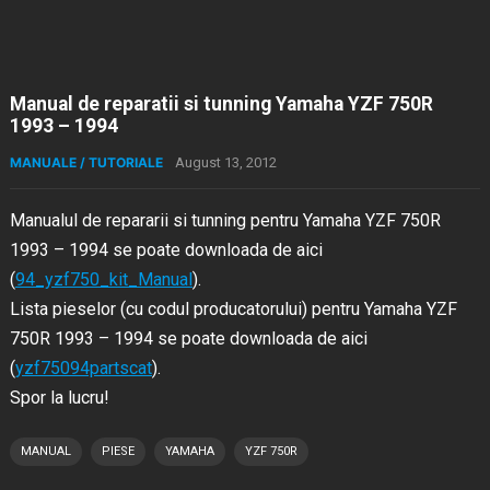
Manual de reparatii si tunning Yamaha YZF 750R
1993 – 1994
MANUALE / TUTORIALE
August 13, 2012
Manualul de repararii si tunning pentru Yamaha YZF 750R
1993 – 1994 se poate downloada de aici
(
94_yzf750_kit_Manual
).
Lista pieselor (cu codul producatorului) pentru Yamaha YZF
750R 1993 – 1994 se poate downloada de aici
(
yzf75094partscat
).
Spor la lucru!
MANUAL
PIESE
YAMAHA
YZF 750R