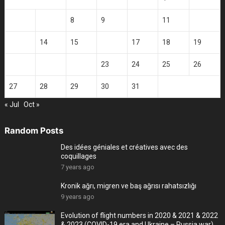
6
7
8
9
10
11
12
13
14
15
16
17
18
19
20
21
22
23
24
25
26
27
28
29
30
31
« Jul
Oct »
Random Posts
Des idées géniales et créatives avec des
coquillages
7 years ago
Kronik ağrı, migren ve baş ağrısı rahatsızlığı
9 years ago
Evolution of flight numbers in 2020 & 2021 & 2022
& 2023 (COVID-19 era and Ukraine – Russia war)