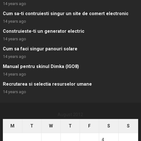
14 years ago
Cum sa-ti contruiesti singur un site de comert electronic
14 years ago
Construieste-ti un generator electric
14 years ago
Cum sa faci singur panouri solare
14 years ago
Manual pentru skinul Dimka (IGO8)
14 years ago
Recrutarea si selectia resurselor umane
14 years ago
August 2012
M
T
W
T
F
S
S
1
2
3
4
5