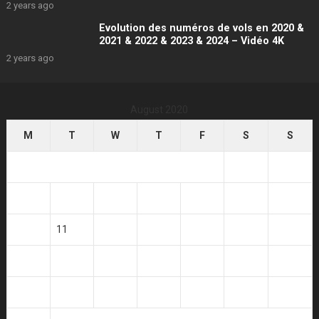
2 years ago
Evolution des numéros de vols en 2020 &
2021 & 2022 & 2023 & 2024 – Vidéo 4K
2 years ago
August 2020
M
T
W
T
F
S
S
1
2
3
4
5
6
7
8
9
10
11
12
13
14
15
16
17
18
19
20
21
22
23
24
25
26
27
28
29
30