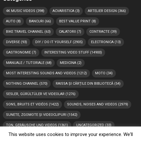
4K MUSIC VIDEOS
(398)
ACVARISTICA
(3)
ARTELIER DESIGN
(366)
AUTO
(8)
BANCURI
(66)
BEST VALUE PRINT
(8)
BIKE TRAVEL CHANNEL
(63)
CALATORII
(7)
CONTRACTE
(39)
DIVERSE
(93)
DIY / DO IT YOURSELF
(2905)
ELECTRONICA
(13)
GASTRONOMIE
(7)
INTERESTING VIDEO STUFF
(14900)
MANUALE / TUTORIALE
(68)
MEDICINA
(2)
MOST INTERESTING SOUNDS AND VIDEOS
(1212)
MOTO
(34)
NOTHING CHANNEL
(570)
RAISSA ȘI CĂRȚILE DIN BIBLIOTECĂ
(54)
SESLER, GÜRÜLTÜLER VE VIDEOLAR
(1276)
SONS, BRUITS ET VIDÉOS
(1422)
SOUNDS, NOISES AND VIDEOS
(2979)
SUNETE, ZGOMOTE ȘI VIDEOCLIPURI
(1542)
TON, GERÄUSCHE UND VIDEOS
(1361)
UNCATEGORIZED
(33)
This website uses cookies to improve your experience. We'll
VIDEO
(892)
VIDEOS
(1764)
소리, 소음 및 비디오
(1170)