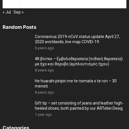
31
« Jul
Sep »
Random Posts
Coronavirus 2019-nCoV status update April 27,
2020 worldwide, live map COVID-19
6 years ago
4K βίντεο – Εμβολοθεραπεία (πιθανή θεραπεία)
με ήχο και θόρυβο (εμπλουτισμός ήχου)
8 years ago
He huarahi piripiri me te roimata o te rori – 30
meneti
8 years ago
Gift tip – set consisting of jeans and leather high-
heeled shoes, both painted by our ARTelier.Desig
1 year ago
Categories