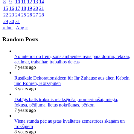
8
9
10
11
12
13
14
15
16
17
18
19
20
21
22
23
24
25
26
27
28
29
30
31
« Jun
Aug »
Random Posts
No interior do trem, sons ambientes reais para dormir, relaxar,
acalmar, trabalhar, trabalhos de cas
7 years ago
Rustikale Dekorationsideen für Ihr Zuhause aus alten Kabeln
und Rohren, Holzspulen
3 years ago
Dabīgs balts troksnis relaksējošai, nomierinošai, miega,
fokusa, pētījuma, lietus nokrišanas, pērkon
7 years ago
Viena stunda pēc augstas kvalitātes zemestrīces skaņām un
trokšņiem
8 years ago