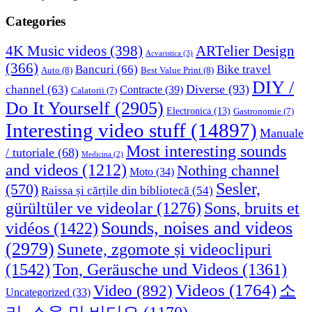
Categories
4K Music videos
(398)
ARTelier Design
Acvaristica
(3)
(366)
Bancuri
(66)
Bike travel
Auto
(8)
Best Value Print
(8)
DIY /
Diverse
(93)
channel
(63)
Contracte
(39)
Calatorii
(7)
Do It Yourself
(2905)
Electronica
(13)
Gastronomie
(7)
Interesting video stuff
(14897)
Manuale
Most interesting sounds
/ tutoriale
(68)
Medicina
(2)
and videos
(1212)
Nothing channel
Moto
(34)
Sesler,
(570)
Raissa și cărțile din bibliotecă
(54)
Sons, bruits et
gürültüler ve videolar
(1276)
Sounds, noises and videos
vidéos
(1422)
(2979)
Sunete, zgomote și videoclipuri
(1542)
Ton, Geräusche und Videos
(1361)
Videos
(1764)
Video
(892)
소
Uncategorized
(33)