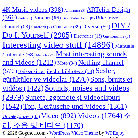
4K Music videos
(398)
ARTelier Design
Acvaristica
(3)
(366)
Bancuri
(66)
Bike travel
Auto
(8)
Best Value Print
(8)
DIY /
Diverse
(93)
channel
(63)
Contracte
(39)
Calatorii
(7)
Do It Yourself
(2905)
Electronica
(13)
Gastronomie
(7)
Interesting video stuff
(14896)
Manuale
Most interesting sounds
/ tutoriale
(68)
Medicina
(2)
and videos
(1212)
Nothing channel
Moto
(34)
Sesler,
(570)
Raissa și cărțile din bibliotecă
(54)
Sons, bruits et
gürültüler ve videolar
(1276)
Sounds, noises and videos
vidéos
(1422)
(2979)
Sunete, zgomote și videoclipuri
(1542)
Ton, Geräusche und Videos
(1361)
Videos
(1764)
Video
(892)
소
Uncategorized
(33)
리, 소음 및 비디오
(1170)
© 2026 Gogescu.com -
WordPress Video Theme
by
WPEnjoy