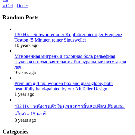
« Oct
Dec »
Random Posts
130 Hz – Subwoofer oder Kopfhörer niedriger Frequenz
Testton (5 Minuten reiner Sinuswelle)
10 years ago
Мгновенная мигрень и головная боль рельефная
звуковая и шумовая терапия бинауральные ритмы для
леч
9 years ago
Premium gift tip: wooden box and glass globe, both
beautifully hand-painted by our ARTelier Design
1 year ago
432 Hz – พลังงานหัวใจ (เพลงการสั่นสะเทือนเสียงและ
เสียง) – 15 นาที
8 years ago
Categories