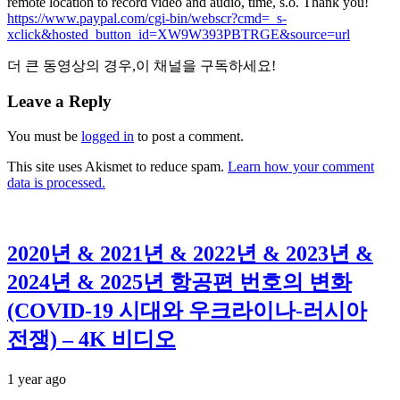
remote location to record video and
audio, time, s.o. Thank you!
https://www.paypal.com/cgi-bin/webscr?cmd=_s-
xclick&hosted_button_id=XW9W393PBTRGE&source=url
더 큰 동영상의 경우,이 채널을 구독하세요!
Leave a Reply
You must be
logged in
to post a comment.
This site uses Akismet to reduce spam.
Learn how your comment
data is processed.
2020년 & 2021년 & 2022년 & 2023년 &
2024년 & 2025년 항공편 번호의 변화
(COVID-19 시대와 우크라이나-러시아
전쟁) – 4K 비디오
1 year ago