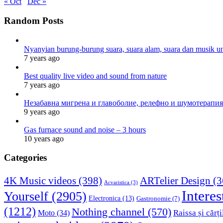
« Oct
Dec »
Random Posts
Nyanyian burung-burung suara, suara alam, suara dan musik un
7 years ago
Best quality live video and sound from nature
7 years ago
Незабавна мигрена и главоболие, релефно и шумотерапия
9 years ago
Gas furnace sound and noise – 3 hours
10 years ago
Categories
4K Music videos
(398)
ARTelier Design
(3
Acvaristica
(3)
Interes
Yourself
(2905)
Electronica
(13)
Gastronomie
(7)
(1212)
Nothing channel
(570)
Raissa și cărți
Moto
(34)