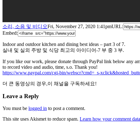
소리, 소음 및 비디오
Fri, November 27, 2020 1:41pm
URL:
Embed:
Indoor and outdoor kitchen and dining best ideas – part 3 of 7.
실내 및 실외 주방 및 식당 최고의 아이디어-7 부 중 3 부.
If you like our work, please donate through PayPal link below any a
to record video and audio, time, s.o. Thank you!
https://www.paypal.com/cgi-bin/webscr?cmd=_s-xclick&hosted
더 큰 동영상의 경우,이 채널을 구독하세요!
Leave a Reply
You must be
logged in
to post a comment.
This site uses Akismet to reduce spam.
Learn how your comment data 