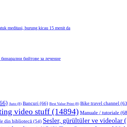
tuk meditasi, burung kicau 15 menit da
 бинарални бийтове за лечение
66)
Bancuri
(66)
Bike travel channel
(63
Auto
(8)
Best Value Print
(8)
ting video stuff
(14894)
Manuale / tutoriale
(68
Sesler, gürültüler ve videolar
(
le din bibliotecă
(54)