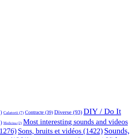
DIY / Do It
Diverse
(93)
)
Contracte
(39)
Calatorii
(7)
Most interesting sounds and videos
)
Medicina
(2)
Sounds,
Sons, bruits et vidéos
(1422)
1276)