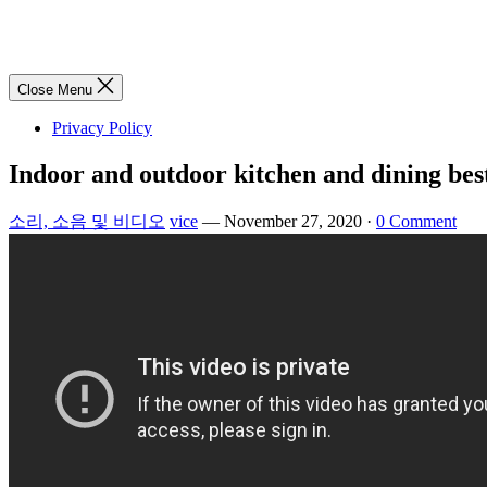
Close Menu
Privacy Policy
Indoor and outdoor kitchen and dining best 
소리, 소음 및 비디오
vice
—
November 27, 2020
·
0 Comment