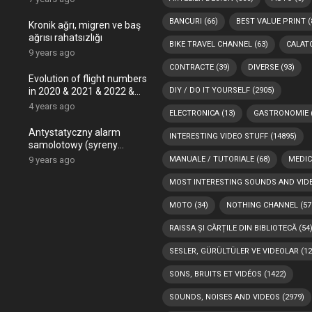
BANCURI
(66)
BEST VALUE PRINT
(
Kronik ağrı, migren ve baş
ağrısı rahatsızlığı
BIKE TRAVEL CHANNEL
(63)
CALATO
9 years ago
CONTRACTE
(39)
DIVERSE
(93)
Evolution of flight numbers
in 2020 & 2021 & 2022 &
DIY / DO IT YOURSELF
(2905)
2023 (COVID-19 era and
4 years ago
ELECTRONICA
(13)
GASTRONOMIE
Ukraine – Russia war) -4K
Antystatyczny alarm
INTERESTING VIDEO STUFF
(14895)
samolotowy (syreny
powietrzne)
9 years ago
MANUALE / TUTORIALE
(68)
MEDIC
MOST INTERESTING SOUNDS AND VID
MOTO
(34)
NOTHING CHANNEL
(57
RAISSA ȘI CĂRȚILE DIN BIBLIOTECĂ
(54
SESLER, GÜRÜLTÜLER VE VIDEOLAR
(12
SONS, BRUITS ET VIDÉOS
(1422)
SOUNDS, NOISES AND VIDEOS
(2979)