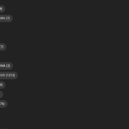
8)
RII
(7)
(7)
INA
(2)
EOS
(1212)
0)
)
76)