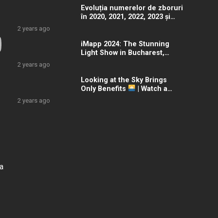
Evoluția numerelor de zboruri
în 2020, 2021, 2022, 2023 și
2024 – videoclip 4K
2 years ago
iMapp 2024: The Stunning
Light Show in Bucharest,
Romania
2 years ago
Looking at the Sky Brings
Only Benefits
| Watch a
Stunning Sunset Timelapse!
2 years ago
la