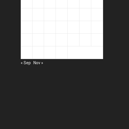
1
2
3
4
5
6
7
8
9
10
11
12
13
14
15
16
17
18
19
20
21
22
23
24
25
26
27
28
29
30
31
« Sep
Nov »