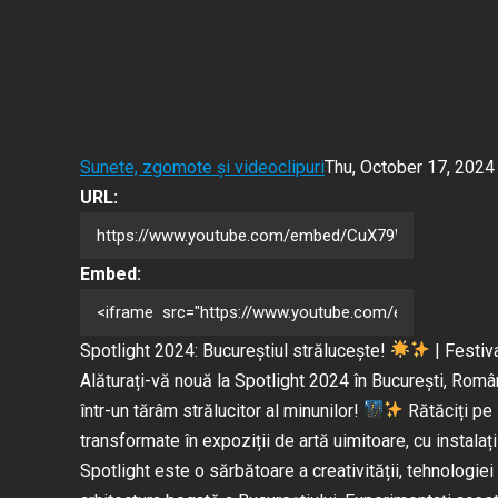
Sunete, zgomote și videoclipuri
Thu, October 17, 2024
URL:
Embed:
Spotlight 2024: Bucureștiul strălucește!
| Festiv
Alăturați-vă nouă la Spotlight 2024 în București, Român
într-un tărâm strălucitor al minunilor!
Rătăciți pe 
transformate în expoziții de artă uimitoare,
cu instalaț
Spotlight este o sărbătoare a creativității, tehnologiei