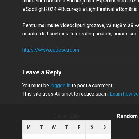
arhitectura bogată a Bucureștiului. Experimentați aces
#Spotlight2024 #București #LightFestival #România
Pentru mai multe videoclipuri grozave, vă rugăm să vă 
noastre de Facebook: Interesting sounds, noises and 
https://www.gogescu.com
Leave a Reply
You must be
logged in
to post a comment.
This site uses Akismet to reduce spam.
Learn how yo
Random 
October 2024
M
T
W
T
F
S
S