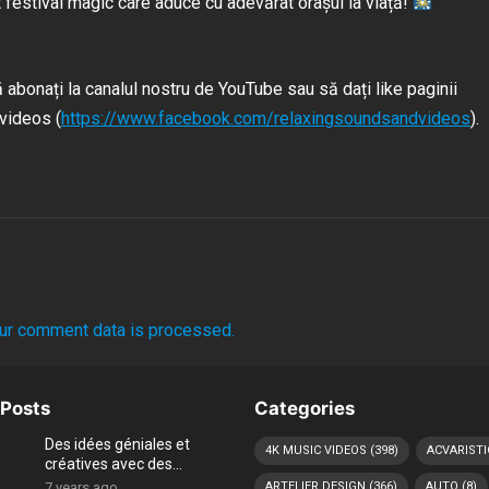
t festival magic care aduce cu adevărat orașul la viață!
abonați la canalul nostru de YouTube sau să dați like paginii
videos (
https://www.facebook.com/relaxingsoundsandvideos
).
ur comment data is processed.
Posts
Categories
Des idées géniales et
4K MUSIC VIDEOS
(398)
ACVARISTI
créatives avec des
coquillages
7 years ago
ARTELIER DESIGN
(366)
AUTO
(8)