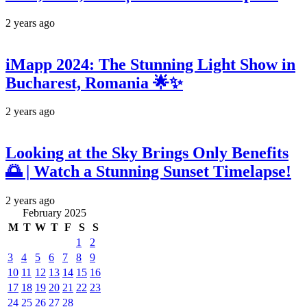
2 years ago
iMapp 2024: The Stunning Light Show in
Bucharest, Romania 🌟✨
2 years ago
Looking at the Sky Brings Only Benefits
🌅 | Watch a Stunning Sunset Timelapse!
2 years ago
February 2025
M
T
W
T
F
S
S
1
2
3
4
5
6
7
8
9
10
11
12
13
14
15
16
17
18
19
20
21
22
23
24
25
26
27
28