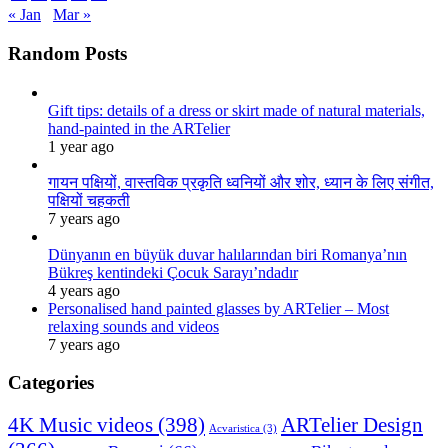
« Jan
Mar »
Random Posts
Gift tips: details of a dress or skirt made of natural materials,
hand-painted in the ARTelier
1 year ago
गायन पक्षियों, वास्तविक प्रकृति ध्वनियों और शोर, ध्यान के लिए संगीत,
पक्षियों चहकती
7 years ago
Dünyanın en büyük duvar halılarından biri Romanya’nın
Bükreş kentindeki Çocuk Sarayı’ndadır
4 years ago
Personalised hand painted glasses by ARTelier – Most
relaxing sounds and videos
7 years ago
Categories
4K Music videos
(398)
ARTelier Design
Acvaristica
(3)