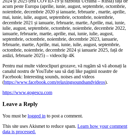
2024 și 2025 (era COVID-19 și războiul Ucraina – Rusia) față de
acum peste
Europa (aprilie, iunie, august, septembrie, octombrie,
noiembrie, decembrie 2020 și ianuarie, februarie , martie, aprilie,
mai, iunie, iulie, august, septembrie, octombrie, noiembrie,
decembrie 2021 și ianuarie, februarie, martie, Aprilie, mai, iunie,
iulie, august, septembrie, octombrie, noiembrie, decembrie 2022,
ianuarie, februarie, martie, aprilie, mai, iunie, iulie, august,
septembrie, octombrie, noiembrie, decembrie 2023, ianuarie,
februarie, martie, Aprilie, mai, iunie, iulie, august, septembrie,
octombrie, noiembrie, decembrie 2024 și ianuarie 2025, față de
astăzi, februarie 2025) – videoclip 4K
Pentru mai multe videoclipuri grozave, vă rugăm să vă abonați la
canalul nostru de YouTube sau să dați like paginii noastre de
Facebook: Interesting sounds, noises and videos
(
https://www.facebook.com/relaxingsoundsandvideos
).
https://www.gogescu.com
Leave a Reply
You must be
logged in
to post a comment.
This site uses Akismet to reduce spam.
Learn how your comment
data is processed.