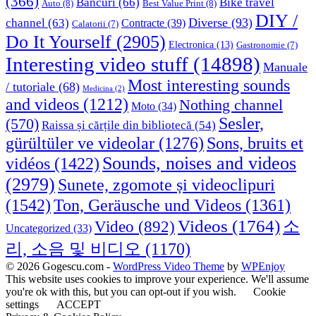
(366)
Bancuri
(66)
Bike travel
Auto
(8)
Best Value Print
(8)
DIY /
Diverse
(93)
channel
(63)
Contracte
(39)
Calatorii
(7)
Do It Yourself
(2905)
Electronica
(13)
Gastronomie
(7)
Interesting video stuff
(14898)
Manuale
Most interesting sounds
/ tutoriale
(68)
Medicina
(2)
and videos
(1212)
Nothing channel
Moto
(34)
Sesler,
(570)
Raissa și cărțile din bibliotecă
(54)
Sons, bruits et
gürültüler ve videolar
(1276)
Sounds, noises and videos
vidéos
(1422)
(2979)
Sunete, zgomote și videoclipuri
(1542)
Ton, Geräusche und Videos
(1361)
Videos
(1764)
Video
(892)
소
Uncategorized
(33)
리, 소음 및 비디오
(1170)
© 2026 Gogescu.com -
WordPress Video Theme
by
WPEnjoy
This website uses cookies to improve your experience. We'll assume
you're ok with this, but you can opt-out if you wish.
Cookie
settings
ACCEPT