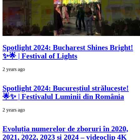
Spotlight 2024: Bucharest Shines Bright!
✨🌟 | Festival of Lights
2 years ago
Spotlight 2024: Bucureștiul strălucește!
🌟✨ | Festivalul Luminii din România
2 years ago
Evoluția numerelor de zboruri în 2020,
2021, 2022, 2023 și 2024 – videoclip 4K