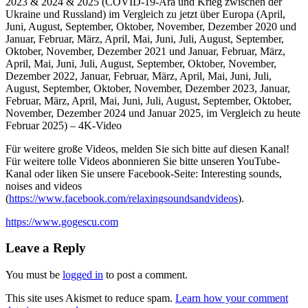
2023 & 2024 & 2025 (COVID-19-Ära und Krieg zwischen der
Ukraine und Russland) im Vergleich zu jetzt
über Europa (April,
Juni, August, September, Oktober, November, Dezember 2020 und
Januar, Februar, März, April, Mai, Juni, Juli, August, September,
Oktober, November, Dezember 2021 und Januar, Februar, März,
April, Mai, Juni, Juli, August, September, Oktober, November,
Dezember 2022, Januar, Februar, März, April, Mai, Juni, Juli,
August, September, Oktober, November, Dezember 2023, Januar,
Februar, März, April, Mai, Juni, Juli, August, September, Oktober,
November, Dezember 2024 und Januar 2025, im Vergleich zu heute
Februar 2025) – 4K-Video
Für weitere große Videos, melden Sie sich bitte auf diesen Kanal!
Für weitere tolle Videos abonnieren Sie bitte unseren YouTube-
Kanal oder liken Sie unsere Facebook-Seite: Interesting sounds,
noises and videos
(
https://www.facebook.com/relaxingsoundsandvideos
).
https://www.gogescu.com
Leave a Reply
You must be
logged in
to post a comment.
This site uses Akismet to reduce spam.
Learn how your comment