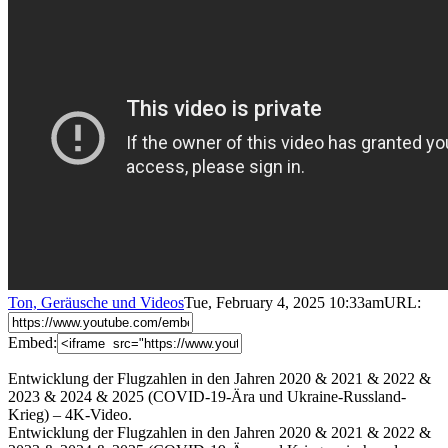
Ton, Geräusche und Videos
Tue, February 4, 2025 10:33am
URL:
Embed:
Entwicklung der Flugzahlen in den Jahren 2020 & 2021 & 2022 &
2023 & 2024 & 2025 (COVID-19-Ära und Ukraine-Russland-
Krieg) – 4K-Video.
Entwicklung der Flugzahlen in den Jahren 2020 & 2021 & 2022 &