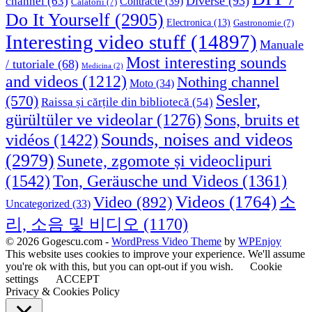
Diverse
(93)
channel
(63)
Contracte
(39)
Calatorii
(7)
Do It Yourself
(2905)
Electronica
(13)
Gastronomie
(7)
Interesting video stuff
(14897)
Manuale
Most interesting sounds
/ tutoriale
(68)
Medicina
(2)
and videos
(1212)
Nothing channel
Moto
(34)
Sesler,
(570)
Raissa și cărțile din bibliotecă
(54)
Sons, bruits et
gürültüler ve videolar
(1276)
Sounds, noises and videos
vidéos
(1422)
(2979)
Sunete, zgomote și videoclipuri
(1542)
Ton, Geräusche und Videos
(1361)
Videos
(1764)
Video
(892)
소
Uncategorized
(33)
리, 소음 및 비디오
(1170)
© 2026 Gogescu.com -
WordPress Video Theme
by
WPEnjoy
This website uses cookies to improve your experience. We'll assume
you're ok with this, but you can opt-out if you wish.
Cookie
settings
ACCEPT
Privacy & Cookies Policy