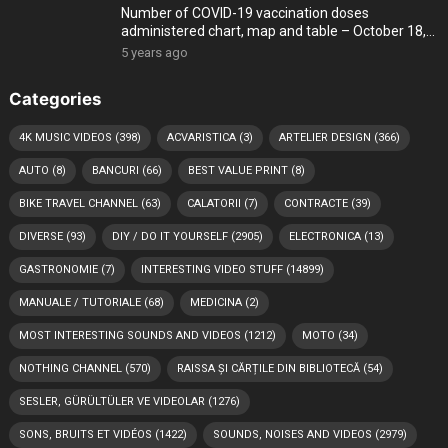
Number of COVID-19 vaccination doses
administered chart, map and table – October 18,
2021
5 years ago
Categories
4K MUSIC VIDEOS
(398)
ACVARISTICA
(3)
ARTELIER DESIGN
(366)
AUTO
(8)
BANCURI
(66)
BEST VALUE PRINT
(8)
BIKE TRAVEL CHANNEL
(63)
CALATORII
(7)
CONTRACTE
(39)
DIVERSE
(93)
DIY / DO IT YOURSELF
(2905)
ELECTRONICA
(13)
GASTRONOMIE
(7)
INTERESTING VIDEO STUFF
(14899)
MANUALE / TUTORIALE
(68)
MEDICINA
(2)
MOST INTERESTING SOUNDS AND VIDEOS
(1212)
MOTO
(34)
NOTHING CHANNEL
(570)
RAISSA ȘI CĂRȚILE DIN BIBLIOTECĂ
(54)
SESLER, GÜRÜLTÜLER VE VIDEOLAR
(1276)
SONS, BRUITS ET VIDÉOS
(1422)
SOUNDS, NOISES AND VIDEOS
(2979)