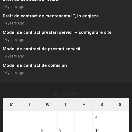
14 years ago
Draft de contract de mentenanta IT, in engleza
14 years ago
Model de contract prestari servicii – configurare site
14 years ago
Model de contract de prestari servicii
14 years ago
Model de contract de comision
14 years ago
August 2012
M
T
W
T
F
S
S
1
2
3
4
5
6
7
8
9
10
11
12