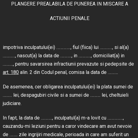
PLANGERE PREALABILA DE PUNEREA IN MISCARE A
ACTIUNII PENALE
impotriva inculpatului(ei) ………….., fiul (fiica) lui …………, si al(a)
…………, nascut(a) la data de ……….., in …………, domiciliat(a) in
………., pentru savarsirea infractiunii prevazute si pedepsite de
art. 180
alin. 2 din Codul penal, comisa la data de ……….
De asemenea, cer obligarea inculpatului(ei) la plata sumei de
……… lei, despagubiri civile si a sumei de ………. lei, cheltuieli
judiciare.
In fapt, la data de ……….., inculpatul(a) m-a lovit cu ……………,
cauzandu-mi leziuni pentru a caror vindecare am avut nevoie
de …….. zile ingrijiri medicale, perioada in care am suferit un