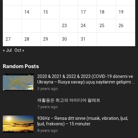
13
14
15
16
17
18
19
20
21
22
23
24
25
26
27
28
29
30
31
« Jul
Oct »
Random Posts
2020 & 2021 & 2022 & 2023 (COVID-19 dönemi ve
Ukrayna – Rusya savaşı) uçuş sayılarının gelişimi –
4K
3 years ago
재활용은 최고의 아이디어 팔레트
7 years ago
936Hz – Rensa ditt sinne (musik, vibration, ljud,
ljud, frekvens) – 15 minuter
8 years ago