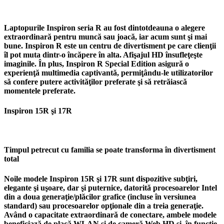
Laptopurile Inspiron seria R au fost dintotdeauna o alegere
extraordinară pentru muncă sau joacă, iar acum sunt şi mai
bune. Inspiron R este un centru de divertisment pe care clienţii
îl pot muta dintr-o încăpere în alta. Afişajul HD însufleţeşte
imaginile. În plus, Inspiron R Special Edition asigură o
experienţă multimedia captivantă, permiţându-le utilizatorilor
să confere putere activităţilor preferate şi să retrăiască
momentele preferate.
Inspiron 15R şi 17R
Timpul petrecut cu familia se poate transforma în divertisment
total
Noile modele Inspiron 15R şi 17R sunt dispozitive subţiri,
elegante şi uşoare, dar şi puternice, datorită procesoarelor Intel
din a doua generaţie/plăcilor grafice (incluse în versiunea
standard) sau procesoarelor opţionale din a treia generaţie.
Având o capacitate extraordinară de conectare, ambele modele
beneficiază de placă WLAN şi de cameră Web HD şi, în funcţie