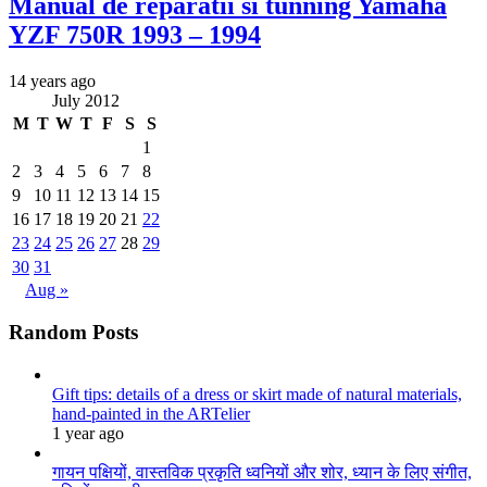
Manual de reparatii si tunning Yamaha
YZF 750R 1993 – 1994
14 years ago
July 2012
M
T
W
T
F
S
S
1
2
3
4
5
6
7
8
9
10
11
12
13
14
15
16
17
18
19
20
21
22
23
24
25
26
27
28
29
30
31
Aug »
Random Posts
Gift tips: details of a dress or skirt made of natural materials,
hand-painted in the ARTelier
1 year ago
गायन पक्षियों, वास्तविक प्रकृति ध्वनियों और शोर, ध्यान के लिए संगीत,