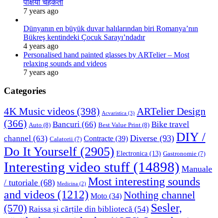
पक्षियों चहकती
7 years ago
Dünyanın en büyük duvar halılarından biri Romanya’nın
Bükreş kentindeki Çocuk Sarayı’ndadır
4 years ago
Personalised hand painted glasses by ARTelier – Most
relaxing sounds and videos
7 years ago
Categories
4K Music videos
(398)
ARTelier Design
Acvaristica
(3)
(366)
Bancuri
(66)
Bike travel
Auto
(8)
Best Value Print
(8)
DIY /
Diverse
(93)
channel
(63)
Contracte
(39)
Calatorii
(7)
Do It Yourself
(2905)
Electronica
(13)
Gastronomie
(7)
Interesting video stuff
(14898)
Manuale
Most interesting sounds
/ tutoriale
(68)
Medicina
(2)
and videos
(1212)
Nothing channel
Moto
(34)
Sesler,
(570)
Raissa și cărțile din bibliotecă
(54)