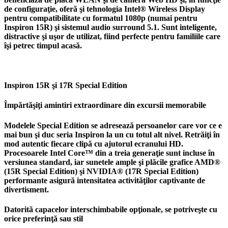
de configuraţie, oferă şi tehnologia Intel® Wireless Display
pentru compatibilitate cu formatul 1080p (numai pentru
Inspiron 15R) şi sistemul audio surround 5.1. Sunt inteligente,
distractive şi uşor de utilizat, fiind perfecte pentru familiile care
îşi petrec timpul acasă.
Inspiron 15R şi 17R Special Edition
Împărtăşiţi amintiri extraordinare din excursii memorabile
Modelele Special Edition se adresează persoanelor care vor ce e
mai bun şi duc seria Inspiron la un cu totul alt nivel. Retrăiţi în
mod autentic fiecare clipă cu ajutorul ecranului HD.
Procesoarele Intel Core™ din a treia generaţie sunt incluse în
versiunea standard, iar sunetele ample şi plăcile grafice AMD®
(15R Special Edition) şi NVIDIA® (17R Special Edition)
performante asigură intensitatea activităţilor captivante de
divertisment.
Datorită capacelor interschimbabile opţionale, se potriveşte cu
orice preferinţă sau stil