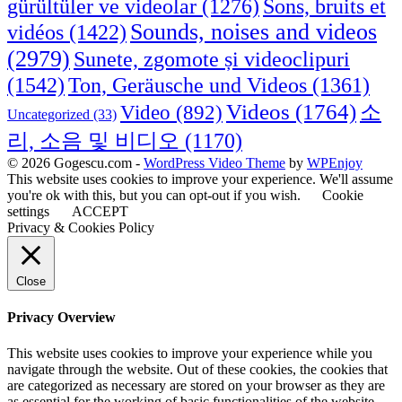
Sons, bruits et
gürültüler ve videolar
(1276)
Sounds, noises and videos
vidéos
(1422)
(2979)
Sunete, zgomote și videoclipuri
(1542)
Ton, Geräusche und Videos
(1361)
Videos
(1764)
Video
(892)
소
Uncategorized
(33)
리, 소음 및 비디오
(1170)
© 2026 Gogescu.com -
WordPress Video Theme
by
WPEnjoy
This website uses cookies to improve your experience. We'll assume
you're ok with this, but you can opt-out if you wish.
Cookie
settings
ACCEPT
Privacy & Cookies Policy
Close
Privacy Overview
This website uses cookies to improve your experience while you
navigate through the website. Out of these cookies, the cookies that
are categorized as necessary are stored on your browser as they are
as essential for the working of basic functionalities of the website.