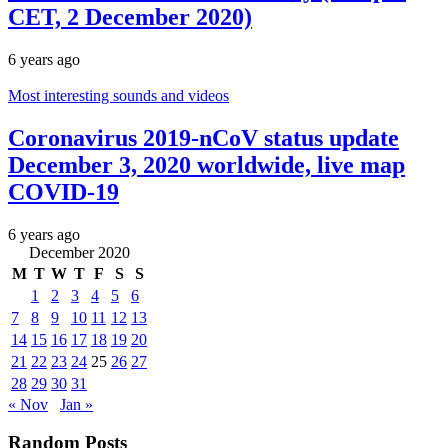
CET, 2 December 2020)
6 years ago
Most interesting sounds and videos
Coronavirus 2019-nCoV status update
December 3, 2020 worldwide, live map
COVID-19
6 years ago
December 2020
M
T
W
T
F
S
S
1
2
3
4
5
6
7
8
9
10
11
12
13
14
15
16
17
18
19
20
21
22
23
24
25
26
27
28
29
30
31
« Nov
Jan »
Random Posts