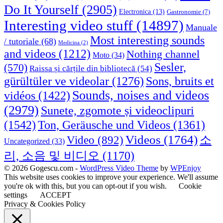
Do It Yourself
(2905)
Electronica
(13)
Gastronomie
(7)
Interesting video stuff
(14897)
Manuale
Most interesting sounds
/ tutoriale
(68)
Medicina
(2)
and videos
(1212)
Nothing channel
Moto
(34)
Sesler,
(570)
Raissa și cărțile din bibliotecă
(54)
Sons, bruits et
gürültüler ve videolar
(1276)
Sounds, noises and videos
vidéos
(1422)
(2979)
Sunete, zgomote și videoclipuri
(1542)
Ton, Geräusche und Videos
(1361)
Videos
(1764)
Video
(892)
소
Uncategorized
(33)
리, 소음 및 비디오
(1170)
© 2026 Gogescu.com -
WordPress Video Theme
by
WPEnjoy
This website uses cookies to improve your experience. We'll assume
you're ok with this, but you can opt-out if you wish.
Cookie
settings
ACCEPT
Privacy & Cookies Policy