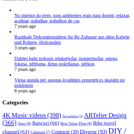
No interior do trem, sons ambientes reais para dormir, relaxar,
acalmar, trabalhar, trabalhos de cas
7 years ago
Rustikale Dekorationsideen für Ihr Zuhause aus alten Kabeln
und Rohren, Holzspulen
3 years ago
Dabīgs balts troksnis relaksējošai, nomierinošai, miega,
fokusa, pētījuma, lietus nokrišanas, pērkon
7 years ago
Viena stunda pēc augstas kvalitātes zemestrīces skaņām un
trokšņiem
8 years ago
Categories
4K Music videos
(398)
ARTelier Design
Acvaristica
(3)
(366)
Bancuri
(66)
Bike travel
Auto
(8)
Best Value Print
(8)
DIY /
Diverse
(93)
channel
(63)
Contracte
(39)
Calatorii
(7)