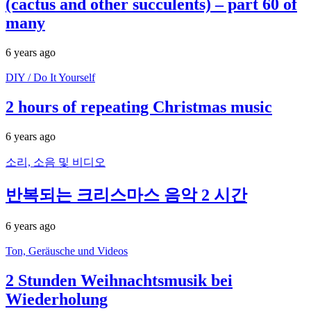
(cactus and other succulents) – part 60 of
many
6 years ago
DIY / Do It Yourself
2 hours of repeating Christmas music
6 years ago
소리, 소음 및 비디오
반복되는 크리스마스 음악 2 시간
6 years ago
Ton, Geräusche und Videos
2 Stunden Weihnachtsmusik bei
Wiederholung