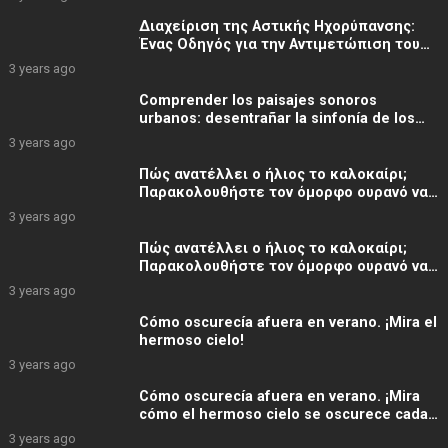
Διαχείριση της Αστικής Ηχορύπανσης:
Ένας Οδηγός για την Αντιμετώπιση του
Θορύβου του Δρόμου
3 years ago
Comprender los paisajes sonoros
urbanos: desentrañar la sinfonía de los
sonidos callejeros
3 years ago
Πώς ανατέλλει ο ήλιος το καλοκαίρι;
Παρακολουθήστε τον όμορφο ουρανό να
ανάβει
3 years ago
Πώς ανατέλλει ο ήλιος το καλοκαίρι;
Παρακολουθήστε τον όμορφο ουρανό να
ανάβει
3 years ago
Cómo oscurecía afuera en verano. ¡Mira el
hermoso cielo!
3 years ago
Cómo oscurecía afuera en verano. ¡Mira
cómo el hermoso cielo se oscurece cada
minuto!
3 years ago