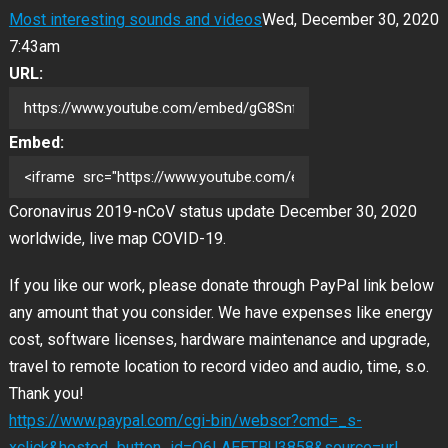
Most interesting sounds and videos
Wed, December 30, 2020
7:43am
URL:
Embed:
Coronavirus 2019-nCoV status update December 30, 2020
worldwide, live map COVID-19.
If you like our work, please donate through PayPal link below
any amount that you consider. We have expenses like energy
cost, software licenses, hardware maintenance and upgrade,
travel to remote location to record video and audio, time, s.o.
Thank
you!
https://www.paypal.com/cgi-bin/webscr?cmd=_s-
xclick&hosted_button_id=Q6LAEETBU3858&source=url