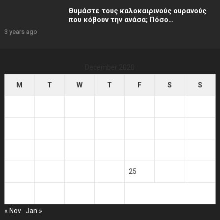
Θυμάστε τους καλοκαιρινούς ουρανούς
που κόβουν την ανάσα; Πόσο
καταπληκτικό ήταν…
3 years ago
December 2020
M
T
W
T
F
S
S
1
2
3
4
5
6
7
8
9
10
11
12
13
14
15
16
17
18
19
20
21
22
23
24
25
26
27
28
29
30
31
« Nov
Jan »