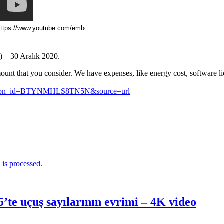
) – 30 Aralık 2020.
ount that you consider. We have expenses, like energy cost, software l
_button_id=BTYNMHLS8TN5N&source=url
is processed.
te uçuş sayılarının evrimi – 4K video