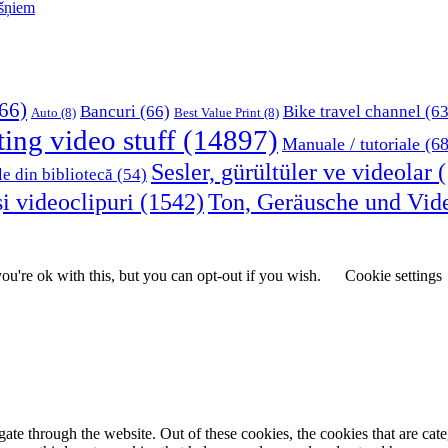
kšņiem
66)
Bancuri
(66)
Bike travel channel
(63
Auto
(8)
Best Value Print
(8)
ting video stuff
(14897)
Manuale / tutoriale
(68
Sesler, gürültüler ve videolar
(
le din bibliotecă
(54)
i videoclipuri
(1542)
Ton, Geräusche und Vid
u're ok with this, but you can opt-out if you wish.
Cookie settings
te through the website. Out of these cookies, the cookies that are cate