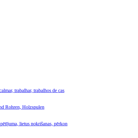
calmar, trabalhar, trabalhos de cas
und Rohren, Holzspulen
 pētījuma, lietus nokrišanas, pērkon