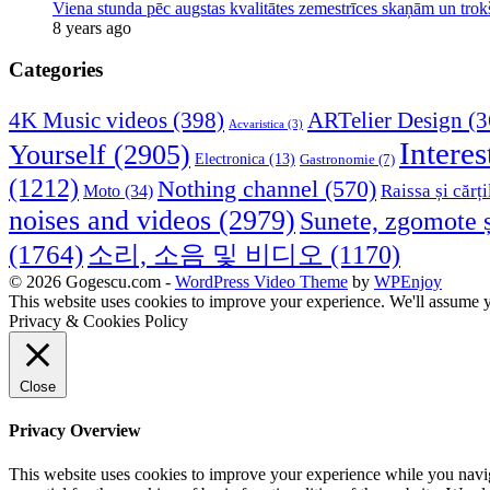
Viena stunda pēc augstas kvalitātes zemestrīces skaņām un tro
8 years ago
Categories
4K Music videos
(398)
ARTelier Design
(3
Acvaristica
(3)
Interes
Yourself
(2905)
Electronica
(13)
Gastronomie
(7)
(1212)
Nothing channel
(570)
Raissa și cărți
Moto
(34)
noises and videos
(2979)
Sunete, zgomote ș
(1764)
소리, 소음 및 비디오
(1170)
© 2026 Gogescu.com -
WordPress Video Theme
by
WPEnjoy
This website uses cookies to improve your experience. We'll assume yo
Privacy & Cookies Policy
Close
Privacy Overview
This website uses cookies to improve your experience while you naviga