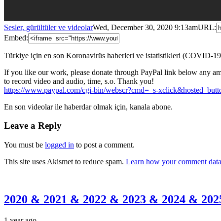
Sesler, gürültüler ve videolar
Wed, December 30, 2020 9:13am
URL:
Embed:
Türkiye için en son Koronavirüs haberleri ve istatistikleri (COVID-19
If you like our work, please donate through PayPal link below any am
to record video and audio, time,
s.o. Thank you!
https://www.paypal.com/cgi-bin/webscr?cmd=_s-xclick&hosted
En son videolar ile haberdar olmak için, kanala abone.
Leave a Reply
You must be
logged in
to post a comment.
This site uses Akismet to reduce spam.
Learn how your comment data 
2020 & 2021 & 2022 & 2023 & 2024 & 2025’
1 year ago