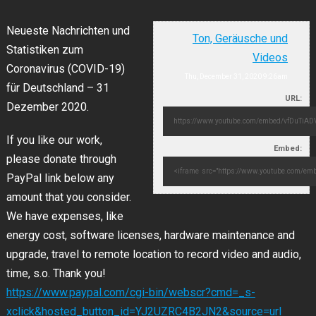
Neueste Nachrichten und
Ton, Geräusche und
Statistiken zum
Videos
Coronavirus (COVID-19)
Thu, December 31, 2020 9:26am
für Deutschland – 31
URL:
Dezember 2020.
If you like our work,
Embed:
please donate through
PayPal link below any
amount that you consider.
We have expenses, like
energy cost, software licenses, hardware maintenance and
upgrade, travel to remote location to record video and audio,
time,
s.o. Thank you!
https://www.paypal.com/cgi-bin/webscr?cmd=_s-
xclick&hosted_button_id=YJ2UZRC4B2JN2&source=url