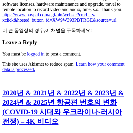
software licenses, hardware maintenance and upgrade, travel to
remote location to record video and audio, time,
s.o. Thank you!
https://www.paypal.com/cgi-bin/webscr?cmd=_s-
xclick&hosted_button_id=XW9W393PBTRGE&source=url
더 큰 동영상의 경우,이 채널을 구독하세요!
Leave a Reply
You must be
logged in
to post a comment.
This site uses Akismet to reduce spam.
Learn how your comment
data is processed.
2020년 & 2021년 & 2022년 & 2023년 &
2024년 & 2025년 항공편 번호의 변화
(COVID-19 시대와 우크라이나-러시아
전쟁) – 4K 비디오