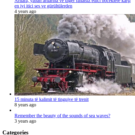
Arılara, yaban arılarına ve diğer rahatsız edici böceklere karşı
en iyi itici ses ve gürültülerden
4 years ago
15 minuta të kalimit të tingujve të trenit
8 years ago
Remember the beauty of the sounds of sea waves?
3 years ago
Categories