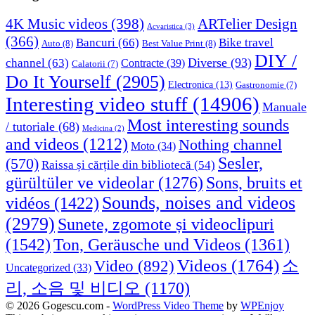
4K Music videos
(398)
ARTelier Design
Acvaristica
(3)
(366)
Bancuri
(66)
Bike travel
Auto
(8)
Best Value Print
(8)
DIY /
Diverse
(93)
channel
(63)
Contracte
(39)
Calatorii
(7)
Do It Yourself
(2905)
Electronica
(13)
Gastronomie
(7)
Interesting video stuff
(14906)
Manuale
Most interesting sounds
/ tutoriale
(68)
Medicina
(2)
and videos
(1212)
Nothing channel
Moto
(34)
Sesler,
(570)
Raissa și cărțile din bibliotecă
(54)
Sons, bruits et
gürültüler ve videolar
(1276)
Sounds, noises and videos
vidéos
(1422)
(2979)
Sunete, zgomote și videoclipuri
(1542)
Ton, Geräusche und Videos
(1361)
Videos
(1764)
Video
(892)
소
Uncategorized
(33)
리, 소음 및 비디오
(1170)
© 2026 Gogescu.com -
WordPress Video Theme
by
WPEnjoy