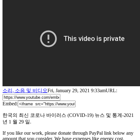
소리, 소음 및 비디오
Fri, January 29, 2021 9:33am
URL:
Embed:
한국의 최신 코로나 바이러스 (COVID-19) 뉴스 및 통계-2021
년 1 월 29 일.
If you like our work, please donate through PayPal link below any
amount that you consider. We have expenses like energy cost,