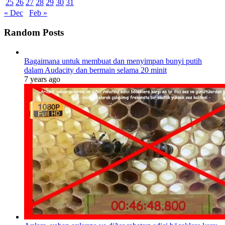
25
26
27
28
29
30
31
« Dec
Feb »
Random Posts
Bagaimana untuk membuat dan menyimpan bunyi putih
dalam Audacity dan bermain selama 20 minit
7 years ago